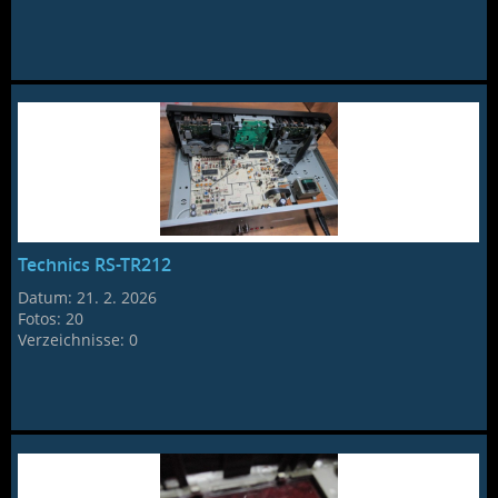
Technics RS-TR212
Datum:
21. 2. 2026
Fotos:
20
Verzeichnisse:
0