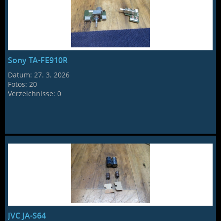
Sony TA-FE910R
Datum:
27. 3. 2026
Fotos:
20
Verzeichnisse:
0
JVC JA-S64