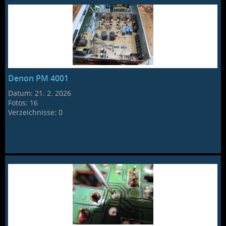
Denon PM 4001
Datum:
21. 2. 2026
Fotos:
16
Verzeichnisse:
0