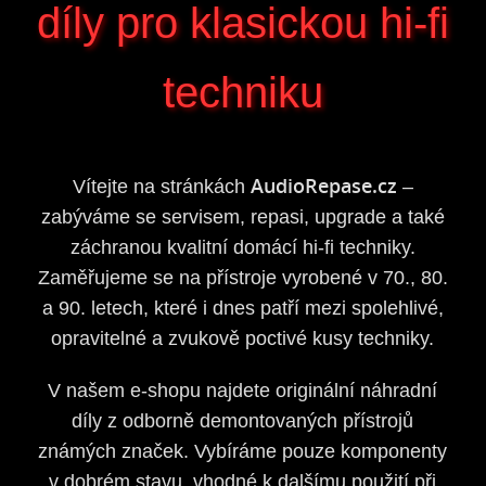
díly pro klasickou hi-fi
techniku
AudioRepase.cz
Vítejte na stránkách
–
zabýváme se servisem, repasi, upgrade a také
záchranou kvalitní domácí hi-fi techniky.
Zaměřujeme se na přístroje vyrobené v 70., 80.
a 90. letech, které i dnes patří mezi spolehlivé,
opravitelné a zvukově poctivé kusy techniky.
V našem e-shopu najdete originální náhradní
díly z odborně demontovaných přístrojů
známých značek. Vybíráme pouze komponenty
v dobrém stavu, vhodné k dalšímu použití při