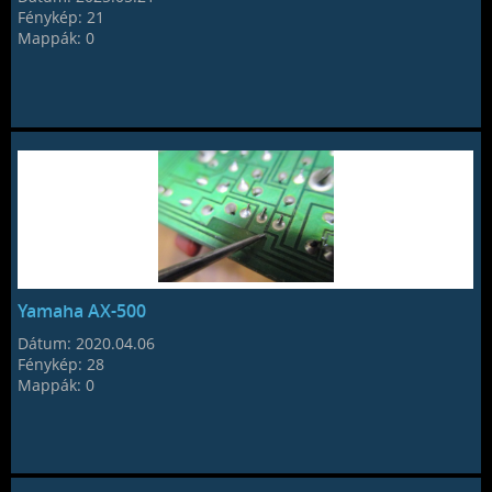
Fénykép:
21
Mappák:
0
Yamaha AX-500
Dátum:
2020.04.06
Fénykép:
28
Mappák:
0