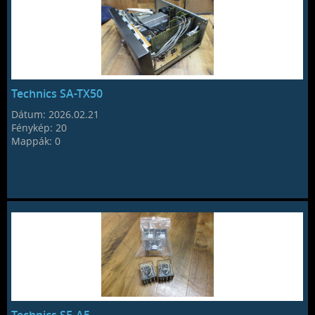
Technics SA-TX50
Dátum:
2026.02.21
Fénykép:
20
Mappák:
0