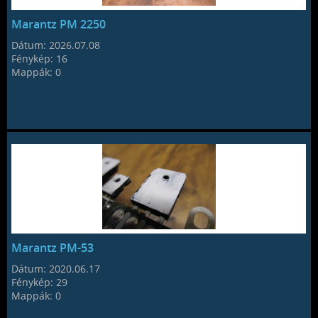
Marantz PM 2250
Dátum:
2026.07.08
Fénykép:
16
Mappák:
0
Marantz PM-53
Dátum:
2020.06.17
Fénykép:
29
Mappák:
0