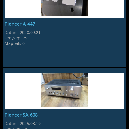
Pioneer A-447
Dátum:
2020.09.21
Fénykép:
29
Mappák:
0
Pioneer SA-608
Dátum:
2025.08.19
Fénykép:
18