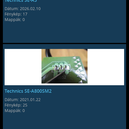
Technics SE-A5
Dátum:
2026.02.10
Fénykép:
17
Mappák:
0
Technics SE-A800SM2
Dátum:
2021.01.22
Fénykép:
25
Mappák:
0