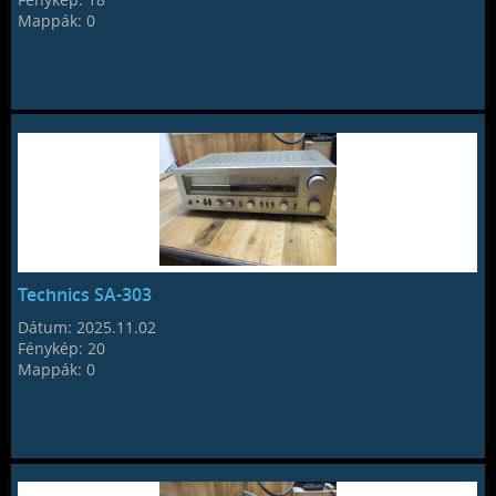
Mappák:
0
Technics SA-303
Dátum:
2025.11.02
Fénykép:
20
Mappák:
0