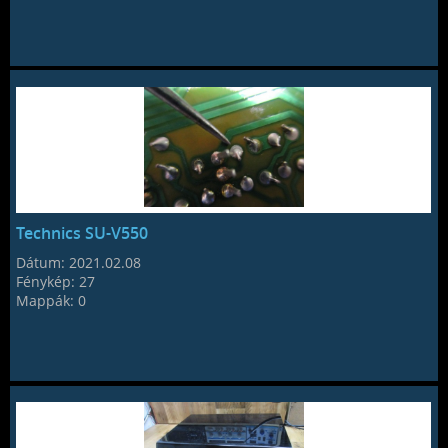
Technics SU-V550
Dátum:
2021.02.08
Fénykép:
27
Mappák:
0