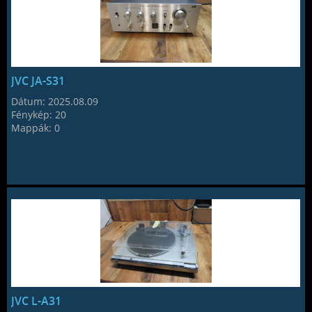
JVC JA-S31
Dátum:
2025.08.09
Fénykép:
20
Mappák:
0
JVC L-A31