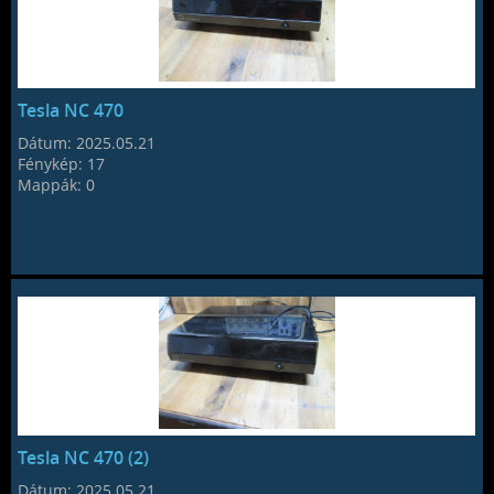
Tesla NC 470
Dátum:
2025.05.21
Fénykép:
17
Mappák:
0
Tesla NC 470 (2)
Dátum:
2025.05.21