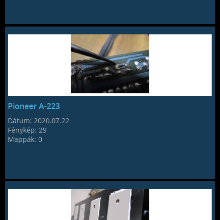
Pioneer A-223
Dátum:
2020.07.22
Fénykép:
29
Mappák:
0