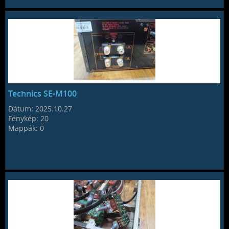
Technics SE-M100
Dátum:
2025.10.27
Fénykép:
20
Mappák:
0