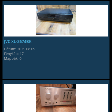
JVC XL-Z674BK
Dátum:
2025.08.09
Fénykép:
17
Mappák:
0