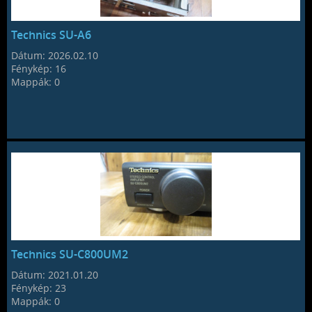
Technics SU-A6
Dátum:
2026.02.10
Fénykép:
16
Mappák:
0
Technics SU-C800UM2
Dátum:
2021.01.20
Fénykép:
23
Mappák:
0