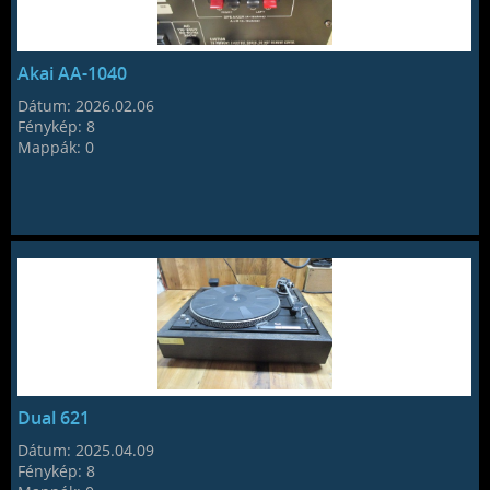
Akai AA-1040
Dátum:
2026.02.06
Fénykép:
8
Mappák:
0
Dual 621
Dátum:
2025.04.09
Fénykép:
8