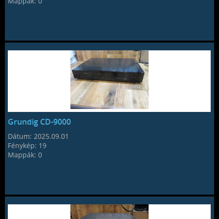
Mappák:
0
Grundig CD-9000
Dátum:
2025.09.01
Fénykép:
19
Mappák:
0