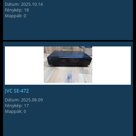
Dátum:
2025.10.14
Fénykép:
18
Mappák:
0
JVC SE-472
Dátum:
2025.08.09
Fénykép:
17
Mappák:
0