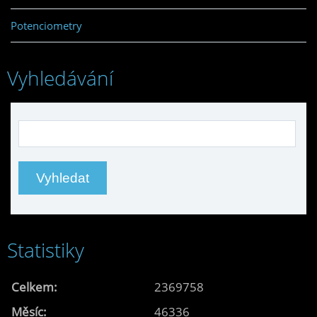
Potenciometry
Vyhledávání
Statistiky
Celkem:
2369758
Měsíc:
46336