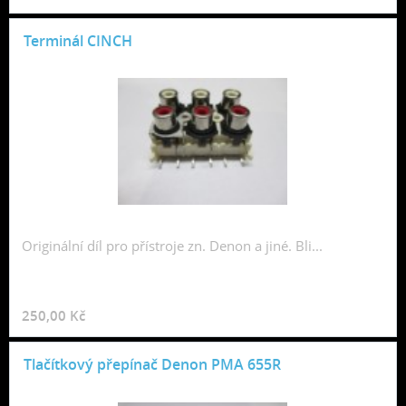
Terminál CINCH
Originální díl pro přístroje zn. Denon a jiné. Bli...
250,00 Kč
Tlačítkový přepínač Denon PMA 655R