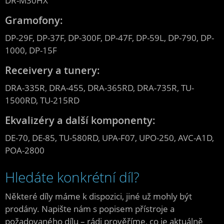
DR-M30HX
Gramofony:
DP-29F, DP-37F, DP-300F, DP-47F, DP-59L, DP-790, DP-
1000, DP-15F
Receivery a tunery:
DRA-335R, DRA-455, DRA-365RD, DRA-735R, TU-
1500RD, TU-215RD
Ekvalizéry a další komponenty:
DE-70, DE-85, TU-580RD, UPA-F07, UPO-250, AVC-A1D,
POA-2800
Hledáte konkrétní díl?
Některé díly máme k dispozici, jiné už mohly být
prodány. Napište nám s popisem přístroje a
požadovaného dílu – rádi prověříme, co je aktuálně