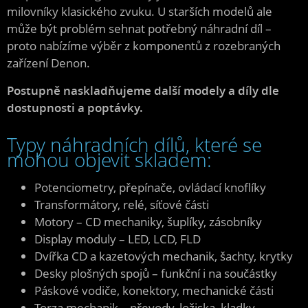
milovníky klasického zvuku. U starších modelů ale
může být problém sehnat potřebný náhradní díl –
proto nabízíme výběr z komponentů z rozebraných
zařízení Denon.
Postupně naskladňujeme další modely a díly dle
dostupnosti a poptávky.
Typy náhradních dílů, které se
mohou objevit skladem:
Potenciometry, přepínače, ovládací knoflíky
Transformátory, relé, síťové části
Motory – CD mechaniky, šuplíky, zásobníky
Display moduly – LED, LCD, FLD
Dvířka CD a kazetových mechanik, šachty, krytky
Desky plošných spojů – funkční i na součástky
Páskové vodiče, konektory, mechanické části
Torza mechanik – převody, ložiska, kladky