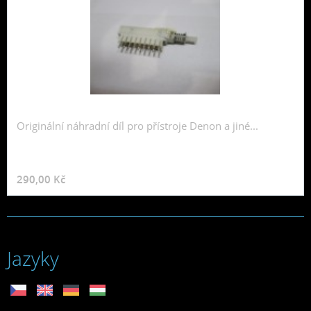
Originální náhradní díl pro přístroje Denon a jiné...
290,00 Kč
Jazyky