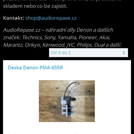
skladem nebo co lze zajistit.
Kontakt:
shop@audiorepase.cz
AudioRepase.cz – náhradní díly Denon a dalších
značek: Technics, Sony, Yamaha, Pioneer, Akai,
Marantz, Onkyo, Kenwood, JVC, Philips, Dual a další.
Deska Denon PMA-655R