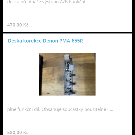
deska přepínače výstupu A/B Funkční
470,00 Kč
Deska korekce Denon PMA-655R
plně funkční díl. Obsahuje součástky použitelné i ...
580,00 Kč