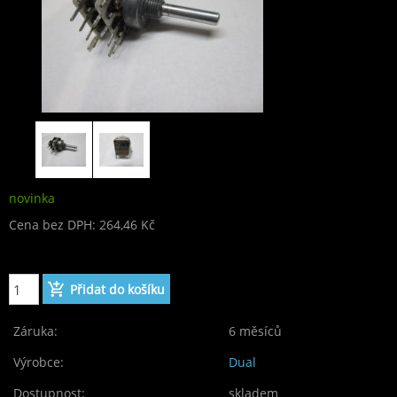
novinka
Cena bez DPH: 264,46 Kč
Cena: 320,00 Kč
Záruka:
6 měsíců
Výrobce:
Dual
Dostupnost:
skladem