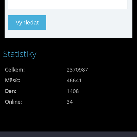
Statistiky
Celkem:
2370987
Měsíc:
46641
Den:
1408
Online:
34