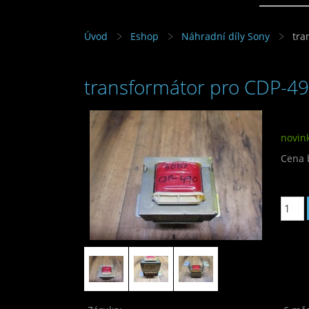
Úvod
Eshop
Náhradní díly Sony
tra
transformátor pro CDP-490 
novin
Cena 
Cena: