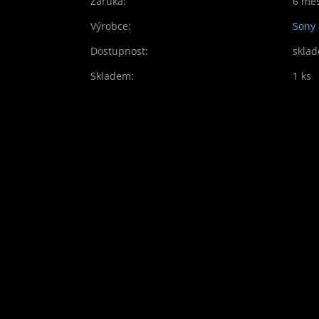
Záruka:
6 mě
Výrobce:
Sony
Dostupnost:
skla
Skladem:
1 ks