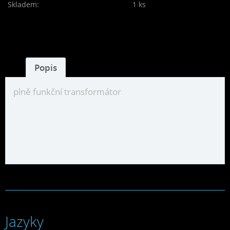
Skladem:
1 ks
Popis
plně funkční transformátor
Jazyky