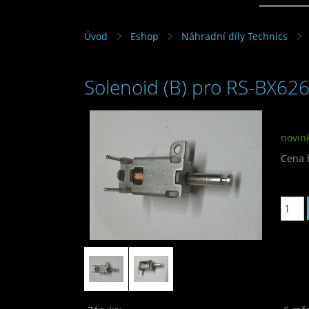
Úvod
Eshop
Náhradní díly Technics
Solenoid (B) pro RS-BX626 
novin
Cena 
Cena: