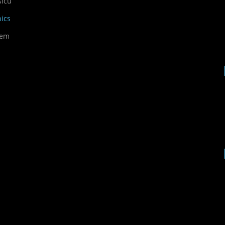
síců
ics
dem