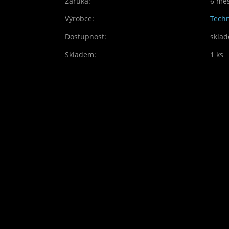
Záruka:
6 mě
Výrobce:
Techn
Dostupnost:
skla
Skladem:
1 ks