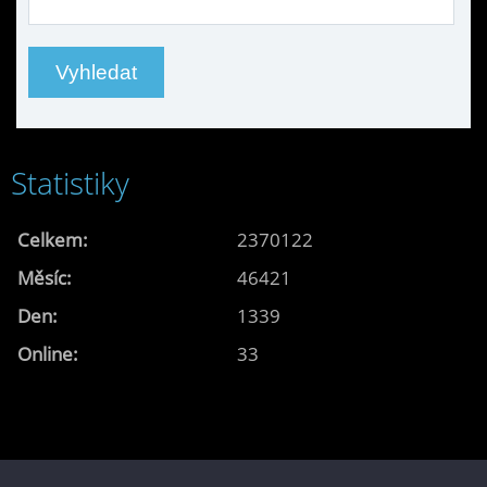
Statistiky
Celkem:
2370122
Měsíc:
46421
Den:
1339
Online:
33