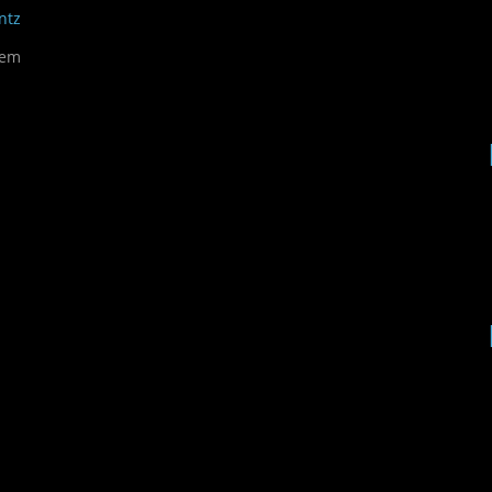
ntz
dem