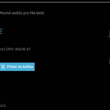
Ploché vodiče pro PM-66SE
E
bez DPH: 404,96 Kč
 490,00 Kč
síců