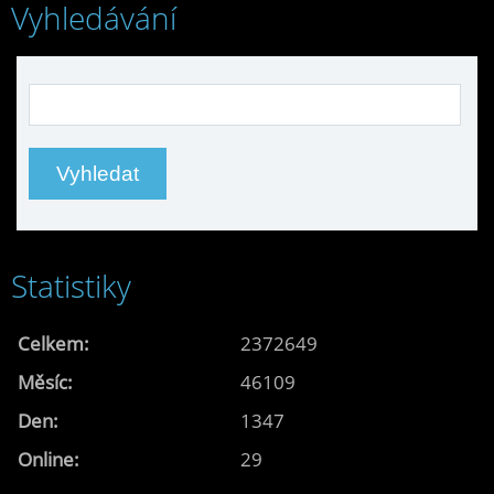
Vyhledávání
Statistiky
Celkem:
2372649
Měsíc:
46109
Den:
1347
Online:
29