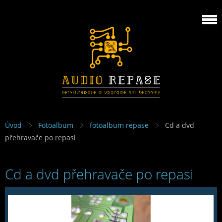
Úvod
Fotoalbum
fotoalbum repase
Cd a dvd
přehravače po repasi
Cd a dvd přehravače po repasi