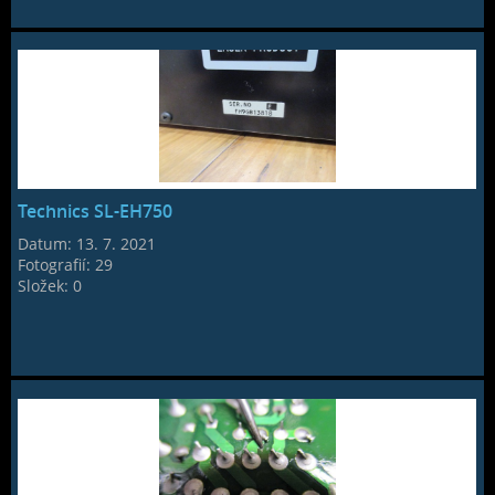
Technics SL-EH750
Datum:
13. 7. 2021
Fotografií:
29
Složek:
0