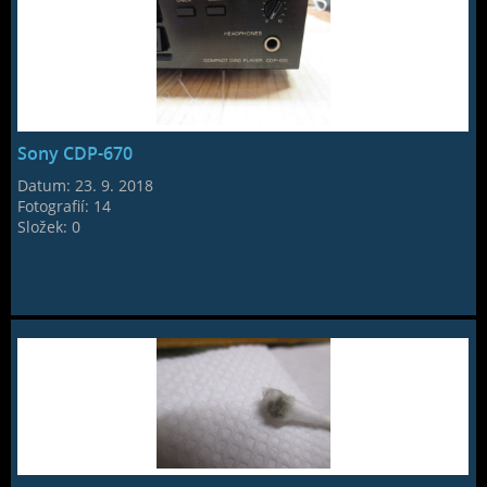
Sony CDP-670
Datum:
23. 9. 2018
Fotografií:
14
Složek:
0