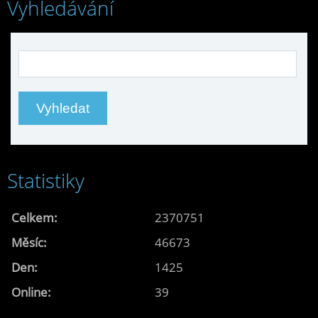
Vyhledávání
Statistiky
Celkem:
2370751
Měsíc:
46673
Den:
1425
Online:
39