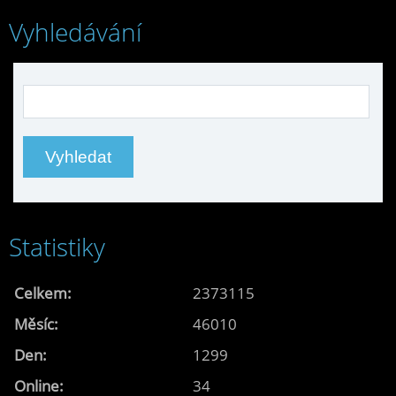
Vyhledávání
Statistiky
Celkem:
2373115
Měsíc:
46010
Den:
1299
Online:
34