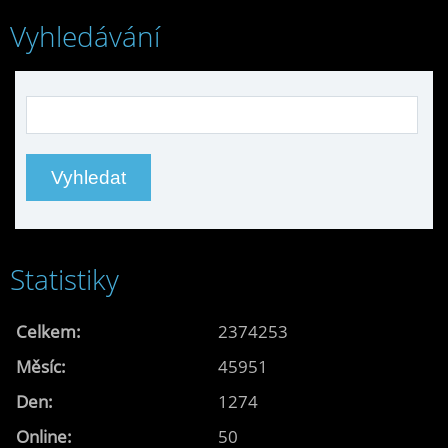
Vyhledávání
Statistiky
Celkem:
2374253
Měsíc:
45951
Den:
1274
Online:
50