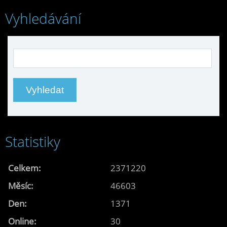
Vyhledávání
Statistiky
Celkem:
2371220
Měsíc:
46603
Den:
1371
Online:
30