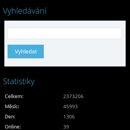
Vyhledávání
Statistiky
Celkem:
2373206
Měsíc:
45993
Den:
1306
Online:
39