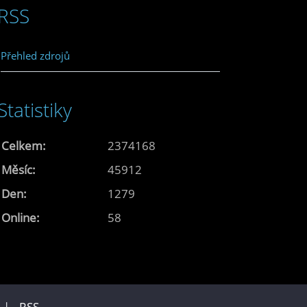
RSS
Přehled zdrojů
Statistiky
Celkem:
2374168
Měsíc:
45912
Den:
1279
Online:
58
u |
RSS