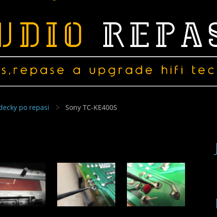
decky po repasi
Sony TC-KE400S