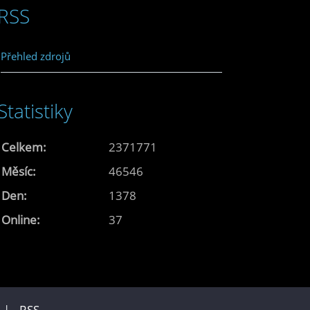
RSS
Přehled zdrojů
Statistiky
Celkem:
2371771
Měsíc:
46546
Den:
1378
Online:
37
u |
RSS