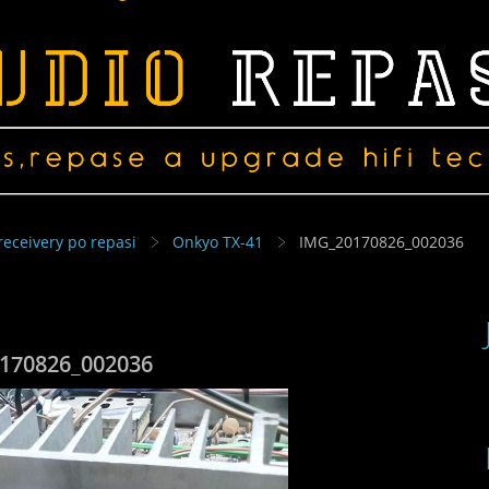
receivery po repasi
Onkyo TX-41
IMG_20170826_002036
170826_002036