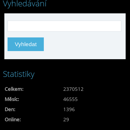
Vyhledávání
Statistiky
Celkem:
2370512
Měsíc:
46555
Den:
1396
Online:
29