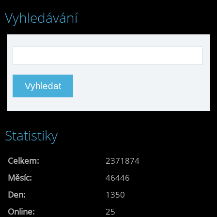
Vyhledávání
Statistiky
Celkem:
2371874
Měsíc:
46446
Den:
1350
Online:
25