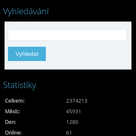
Vyhledávání
Statistiky
Celkem:
2374213
Měsíc:
45931
Den:
1280
Online:
61