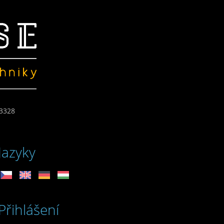
3328
Jazyky
Přihlášení