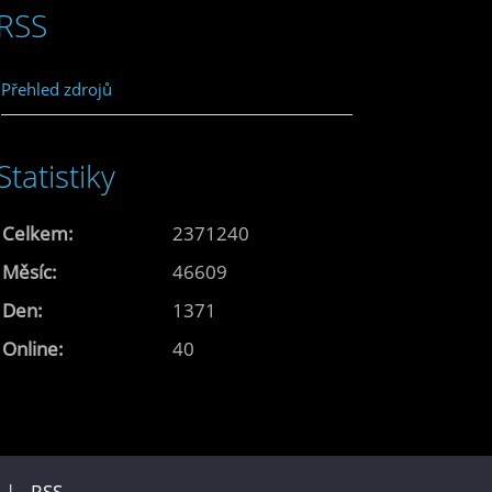
RSS
Přehled zdrojů
Statistiky
Celkem:
2371240
Měsíc:
46609
Den:
1371
Online:
40
u |
RSS