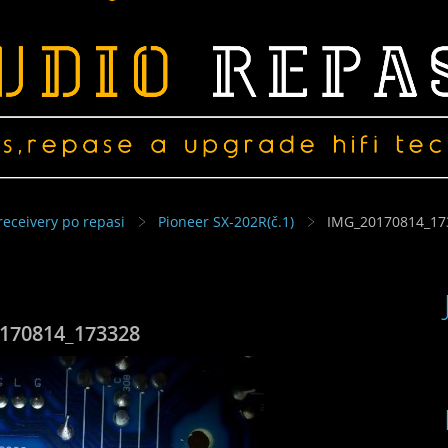
receivery po repasi
Pioneer SX-202R(č.1)
IMG_20170814_17
170814_173328