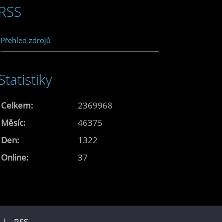
RSS
Přehled zdrojů
Statistiky
Celkem:
2369968
Měsíc:
46375
Den:
1322
Online:
37
u |
RSS