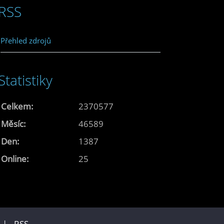
RSS
Přehled zdrojů
Statistiky
Celkem:
2370577
Měsíc:
46589
Den:
1387
Online:
25
u |
RSS