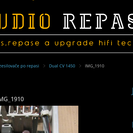
zesilovače po repasi
Dual CV 1450
IMG_1910
MG_1910