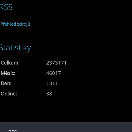
RSS
Přehled zdrojů
Statistiky
Celkem:
2373171
Měsíc:
46017
Den:
1311
Online:
38
u |
RSS