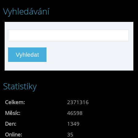
Vyhledávání
Statistiky
Celkem:
2371316
Měsíc:
46598
Den:
1349
Online:
35