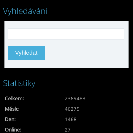
Vyhledávání
Statistiky
Celkem:
2369483
Měsíc:
46275
Den:
1468
Online:
27