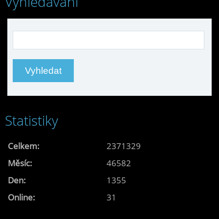
Vyhledávání
Statistiky
Celkem:
2371329
Měsíc:
46582
Den:
1355
Online:
31