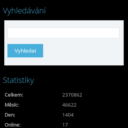
Vyhledávání
Statistiky
Celkem:
2370862
Měsíc:
46622
Den:
1404
Online:
17