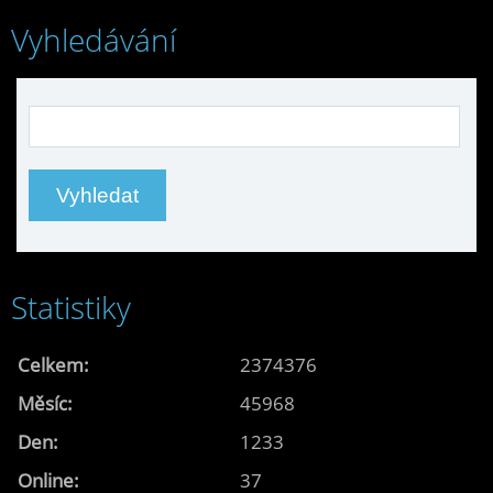
Vyhledávání
Statistiky
Celkem:
2374376
Měsíc:
45968
Den:
1233
Online:
37